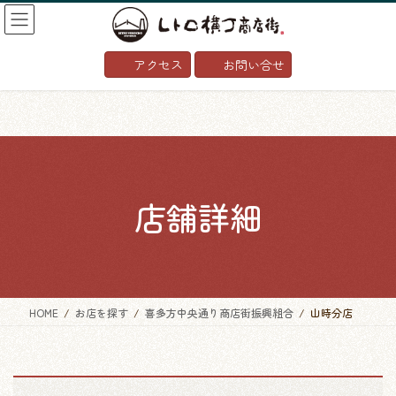
コ
ナ
ン
ビ
テ
ゲ
アクセス
お問い合せ
ン
ー
ツ
シ
へ
ョ
ス
ン
キ
に
ッ
移
プ
動
店舗詳細
HOME
お店を探す
喜多方中央通り商店街振興組合
山時分店