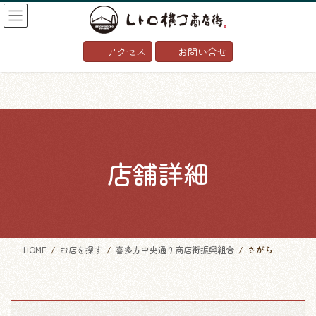
コ
ナ
ン
ビ
テ
ゲ
アクセス
お問い合せ
ン
ー
ツ
シ
へ
ョ
ス
ン
キ
に
ッ
移
プ
動
店舗詳細
HOME
お店を探す
喜多方中央通り商店街振興組合
さがら