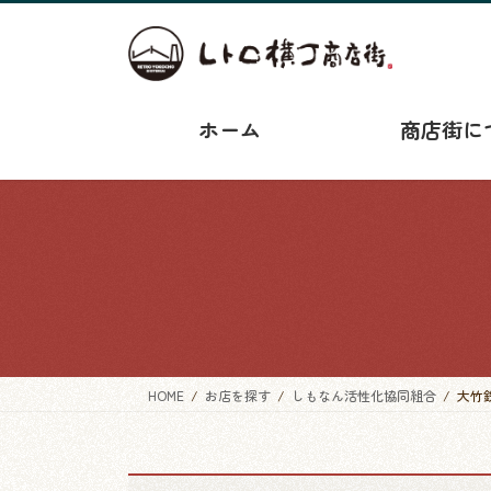
コ
ナ
ン
ビ
テ
ゲ
ン
ー
ツ
シ
ホーム
商店街に
へ
ョ
ス
ン
キ
に
ッ
移
プ
動
HOME
お店を探す
しもなん活性化協同組合
大竹