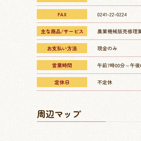
FAX
0241-22-0224
主な商品/サービス
農業機械販売修理
お支払い方法
現金のみ
営業時間
午前7時00分～午後
定休日
不定休
周辺マップ