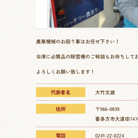
農業機械のお困り事はお任せ下さい！
会津に必需品の除雪機のご相談もお待ちして
よろしくお願い致します！
代表者名
大竹文雄
住所
〒966-0839
喜多方市大道田7476
電話
0241-22-0224