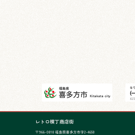
レトロ横丁商店街
〒966-0818 福島県喜多方市字2-4658