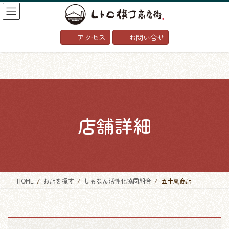
コ
ナ
ン
ビ
テ
ゲ
アクセス
お問い合せ
ン
ー
ツ
シ
へ
ョ
ス
ン
キ
に
ッ
移
プ
動
店舗詳細
HOME
お店を探す
しもなん活性化協同組合
五十嵐商店