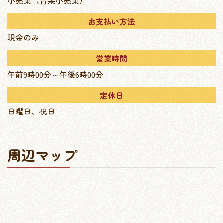
小売業（青果小売業）
お支払い方法
現金のみ
営業時間
午前9時00分～午後6時00分
定休日
日曜日、祝日
周辺マップ