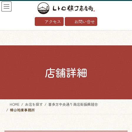
コ
ナ
ン
ビ
テ
ゲ
アクセス
お問い合せ
ン
ー
ツ
シ
へ
ョ
ス
ン
キ
に
ッ
移
プ
動
店舗詳細
HOME
お店を探す
喜多方中央通り商店街振興組合
樟山裕康事務所