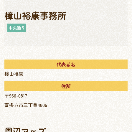
樟山裕康事務所
中央通り
代表者名
樟山裕康
住所
〒966-0817
喜多方市三丁目4806
周辺マップ