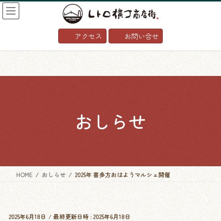
コ
ナ
ン
ビ
テ
ゲ
アクセス
お問い合せ
ン
ー
ツ
シ
へ
ョ
ス
ン
キ
に
ッ
移
プ
動
おしらせ
HOME
おしらせ
2025年 喜多方おはようマルシェ開催
2025年6月18日
/ 最終更新日時 :
2025年6月18日