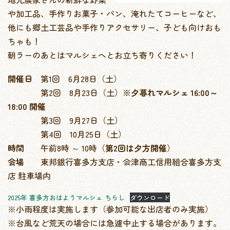
や加工品、手作りお菓子・パン、淹れたてコーヒーなど、
他にも郷土工芸品や手作りアクセサリー、子ども向けおも
ちゃも！
朝ラーのあとはマルシェへとお立ち寄りください！
開催日
第1回 6月28日（土）
第2回 8月23日（土）
※夕暮れマルシェ 16:00～
18:00 開催
第3回 9月27日（土）
第4回 10月25日（土）
時間
午前8時 ～ 10時（
第2回は夕方開催
）
会場
東邦銀行喜多方支店・会津商工信用組合喜多方支
店 駐車場内
2025年 喜多方おはようマルシェ ちらし
ダウンロード
※小雨程度は実施します（参加可能な出店者のみ実施）
※台風など荒天の場合には急遽中止する場合があります。