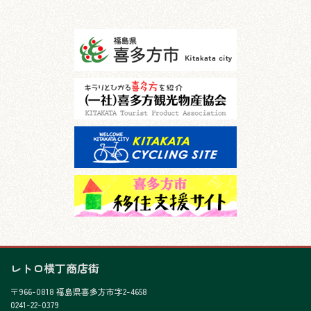
レトロ横丁商店街
〒966-0818 福島県喜多方市字2-4658
0241-22-0379