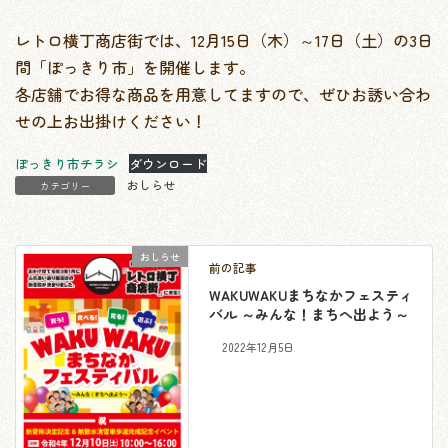
レトロ横丁商店街では、12月15日（木）～17日（土）の3日
間「ぽっきり市」を開催します。
各店舗でお得な商品を用意してますので、ぜひお誘い合わ
せの上お出掛けください！
ぽっきり市チラシ
ダウンロード
おしらせ
カテゴリー
おしらせ
前の記事
WAKUWAKUまちなかフェスティ
バル ～みんな！まちへ出よう～
2022年12月5日