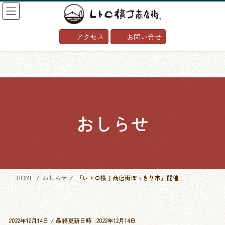
コ
ナ
ン
ビ
テ
ゲ
アクセス
お問い合せ
ン
ー
ツ
シ
へ
ョ
ス
ン
キ
に
ッ
移
プ
動
おしらせ
HOME
おしらせ
「レトロ横丁商店街ぽっきり市」開催
2022年12月14日
/ 最終更新日時 :
2022年12月14日