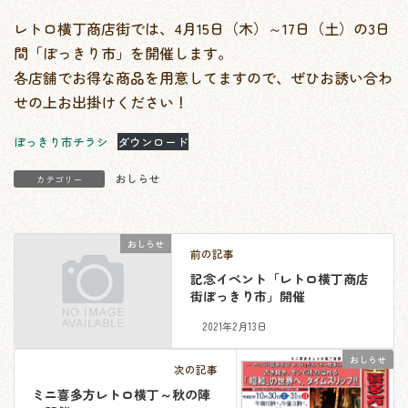
レトロ横丁商店街では、4月15日（木）～17日（土）の3日
間「ぽっきり市」を開催します。
各店舗でお得な商品を用意してますので、ぜひお誘い合わ
せの上お出掛けください！
ぽっきり市チラシ
ダウンロード
おしらせ
カテゴリー
おしらせ
前の記事
記念イベント「レトロ横丁商店
街ぽっきり市」開催
2021年2月13日
おしらせ
次の記事
ミニ喜多方レトロ横丁～秋の陣