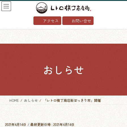
コ
ナ
ン
ビ
テ
ゲ
アクセス
お問い合せ
ン
ー
ツ
シ
へ
ョ
ス
ン
キ
に
ッ
移
プ
動
おしらせ
HOME
おしらせ
「レトロ横丁商店街ぽっきり市」開催
2021年4月14日
/ 最終更新日時 :
2021年4月14日